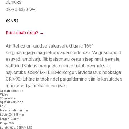
DENKIRS
DK/EU-5350-WH
€
96.52
Kust saab osta? →
Air Reflex on kaudse valgusefektiga ja 165°
kiirgusnurgaga magnetrööbaslampide sari. Valgusdioodid
asuvad lambivarju läbipaistmatu ketta sisepinnal, seinale
sattunud valgus peegeldub ning muutub pehmeks ja
hajutatuks. OSRAM-i LED-id kõrge värviedastusindeksiga
CRI>90. Lihtne ja töökindel paigaldamine siinile kasutades
magneteid ja mehaanilisi riive.
Spetsifikatsioon
Video
3D models
Spetsifikatsioon
IP: 20
Materjal: alumiinium
Läbimõõt: 165mm
Kõrgus: 23mm
Pinge: 48V
Lambi tüüp: OSRAM LED