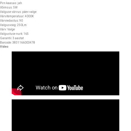
Pirn kaasas: jah
Võimsus: 5W
Valguse värvus: päev valge
Värvitemperatuur: 4000K
Värviedastus: 90
Valgusvoog: 250Lm
Värv: Valge
Valgustuse nurk: 165
Garantii: 3 aastat
Barcode: 3831166003478
Video