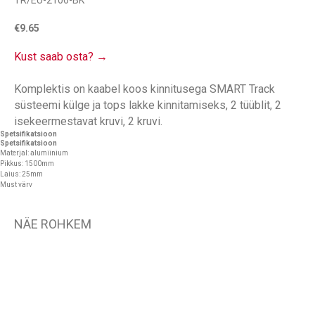
TR/EU-2106-BK
€
9.65
Kust saab osta? →
Komplektis on kaabel koos kinnitusega SMART Track
süsteemi külge ja tops lakke kinnitamiseks, 2 tüüblit, 2
isekeermestavat kruvi, 2 kruvi.
Spetsifikatsioon
Spetsifikatsioon
Materjal: alumiinium
Pikkus: 1500mm
Laius: 25mm
Must värv
NÄE ROHKEM