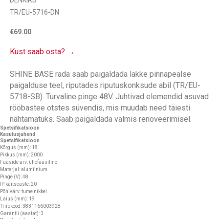
DENKIRS
TR/EU-5716-DN
€
69.00
Kust saab osta? →
SHINE BASE rada saab paigaldada lakke pinnapealse
paigalduse teel, riputades riputuskonksude abil (TR/EU-
5718-SB). Turvaline pinge 48V. Juhtivad elemendid asuvad
rööbastee otstes süvendis, mis muudab need täiesti
nähtamatuks. Saab paigaldada valmis renoveerimisel.
Spetsifikatsioon
Kasutusjuhend
Spetsifikatsioon
Kõrgus (mm): 18
Pikkus (mm): 2000
Faaside arv: ühefaasiline
Materjal: alumiinium
Pinge (V): 48
IP kaitseaste: 20
Põhivärv: tume nikkel
Laius (mm): 19
Triipkood: 3831166003928
Garantii (aastat): 3