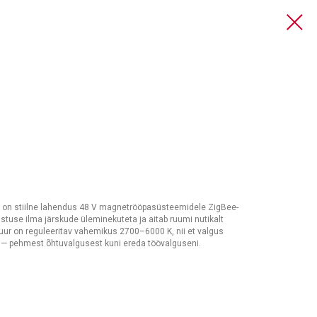
i on stiilne lahendus 48 V magnetrööpasüsteemidele ZigBee-
stuse ilma järskude üleminekuteta ja aitab ruumi nutikalt
ur on reguleeritav vahemikus 2700–6000 K, nii et valgus
 — pehmest õhtuvalgusest kuni ereda töövalguseni.