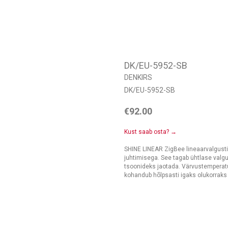
DK/EU-5952-SB
DENKIRS
DK/EU-5952-SB
€
92.00
Kust saab osta? →
SHINE LINEAR ZigBee lineaarvalgust
juhtimisega. See tagab ühtlase valgu
tsoonideks jaotada. Värvustemperatu
kohandub hõlpsasti igaks olukorraks