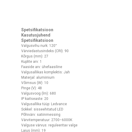
Spetsifikatsioon
Kasutusjuhend
Spetsifikatsioon
Valgusvihu nurk: 120°
Värviedastusindeks (CRI): 90
Kõrgus (mm): 27
Kuplite arv: 1
Faaside arv: ühefaasiline
Valgusallikas komplektis: Jah
Materjal: alumiinium
Võimsus (W): 10
Pinge (V): 48
Valgusvoog (lm): 680
IP kaitseaste: 20
Valgusallika tüüp: Ledvance
Sokkel: sisseehitatud LED
Põhivärv: satiinmessing
Värvitemperatuur: 2700–6000K
Valguse värvus: reguleeritav valge
Laius (mm): 19