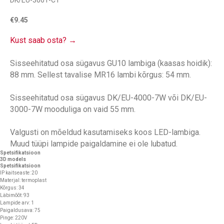
DK/EU-3061-CT
€
9.45
Kust saab osta? →
Sisseehitatud osa sügavus GU10 lambiga (kaasas hoidik):
88 mm. Sellest tavalise MR16 lambi kõrgus: 54 mm.
Sisseehitatud osa sügavus DK/EU-4000-7W või DK/EU-
3000-7W mooduliga on vaid 55 mm.
Valgusti on mõeldud kasutamiseks koos LED-lambiga.
Muud tüüpi lampide paigaldamine ei ole lubatud.
Spetsifikatsioon
3D models
Spetsifikatsioon
IP kaitseaste: 20
Materjal: termoplast
Kõrgus: 34
Läbimõõt: 93
Lampide arv: 1
Paigaldusava: 75
Pinge: 220V