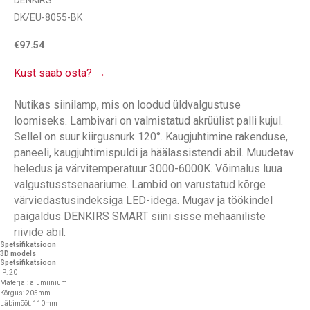
DENKIRS
DK/EU-8055-BK
€
97.54
Kust saab osta? →
Nutikas siinilamp, mis on loodud üldvalgustuse
loomiseks. Lambivari on valmistatud akrüülist palli kujul.
Sellel on suur kiirgusnurk 120°. Kaugjuhtimine rakenduse,
paneeli, kaugjuhtimispuldi ja häälassistendi abil. Muudetav
heledus ja värvitemperatuur 3000-6000K. Võimalus luua
valgustusstsenaariume. Lambid on varustatud kõrge
värviedastusindeksiga LED-idega. Mugav ja töökindel
paigaldus DENKIRS SMART siini sisse mehaaniliste
riivide abil.
Spetsifikatsioon
3D models
Spetsifikatsioon
IP: 20
Materjal: alumiinium
Kõrgus: 205mm
Läbimõõt: 110mm