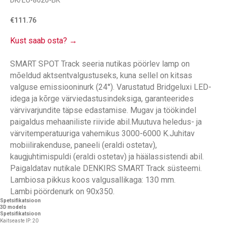
DK/EU-8020-BK
€
111.76
Kust saab osta? →
SMART SPOT Track seeria nutikas pöörlev lamp on
mõeldud aktsentvalgustuseks, kuna sellel on kitsas
valguse emissiooninurk (24°). Varustatud Bridgeluxi LED-
idega ja kõrge värviedastusindeksiga, garanteerides
värvivarjundite täpse edastamise. Mugav ja töökindel
paigaldus mehaaniliste riivide abil.Muutuva heledus- ja
värvitemperatuuriga vahemikus 3000-6000 K.Juhitav
mobiilirakenduse, paneeli (eraldi ostetav),
kaugjuhtimispuldi (eraldi ostetav) ja häälassistendi abil.
Paigaldatav nutikale DENKIRS SMART Track süsteemi.
Lambiosa pikkus koos valgusallikaga: 130 mm.
Lambi pöördenurk on 90x350.
Spetsifikatsioon
3D models
Spetsifikatsioon
Kaitseaste IP: 20