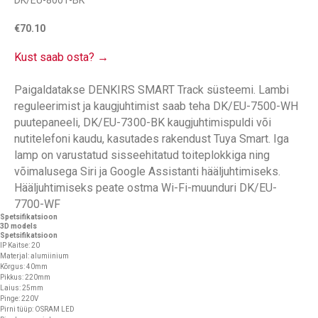
DK/EU-8001-BK
€
70.10
Kust saab osta? →
Paigaldatakse DENKIRS SMART Track süsteemi. Lambi
reguleerimist ja kaugjuhtimist saab teha DK/EU-7500-WH
puutepaneeli, DK/EU-7300-BK kaugjuhtimispuldi või
nutitelefoni kaudu, kasutades rakendust Tuya Smart. Iga
lamp on varustatud sisseehitatud toiteplokkiga ning
võimalusega Siri ja Google Assistanti hääljuhtimiseks.
Hääljuhtimiseks peate ostma Wi-Fi-muunduri DK/EU-
7700-WF
Spetsifikatsioon
3D models
Spetsifikatsioon
IP Kaitse: 20
Materjal: alumiinium
Kõrgus: 40mm
Pikkus: 220mm
Laius: 25mm
Pinge: 220V
Pirni tüüp: OSRAM LED