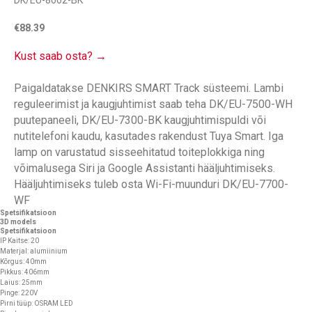
DK/EU-8002-BK
€
88.39
Kust saab osta? →
Paigaldatakse DENKIRS SMART Track süsteemi. Lambi
reguleerimist ja kaugjuhtimist saab teha DK/EU-7500-WH
puutepaneeli, DK/EU-7300-BK kaugjuhtimispuldi või
nutitelefoni kaudu, kasutades rakendust Tuya Smart. Iga
lamp on varustatud sisseehitatud toiteplokkiga ning
võimalusega Siri ja Google Assistanti hääljuhtimiseks.
Hääljuhtimiseks tuleb osta Wi-Fi-muunduri DK/EU-7700-
WF
Spetsifikatsioon
3D models
Spetsifikatsioon
IP Kaitse: 20
Materjal: alumiinium
Kõrgus: 40mm
Pikkus: 406mm
Laius: 25mm
Pinge: 220V
Pirni tüüp: OSRAM LED