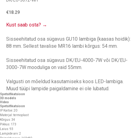
DK/EU-3072-WH
€
18.29
Kust saab osta? →
Sisseehitatud osa sügavus GU10 lambiga (kaasas hoidik):
88 mm. Sellest tavalise MR16 lambi kõrgus: 54 mm.
Sisseehitatud osa sügavus DK/EU-4000-7W või DK/EU-
3000-7W mooduliga on vaid 55mm.
Valgusti on mõeldud kasutamiseks koos LED-lambiga.
Muud tüüpi lampide paigaldamine ei ole lubatud.
Spetsifikatsioon
3D models
Video
Spetsifikatsioon
IP Kaitse: 20
Materjal: termoplast
Kõrgus: 34
Pikkus: 173
Laius: 93
Lampide arv: 2