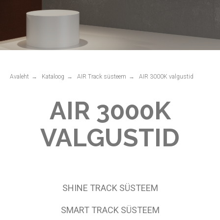
AIR 3000K
VALGUSTID
Avaleht
→
Kataloog
→
AIR Track süsteem
→
AIR 3000K valgustid
SHINE TRACK SÜSTEEM
SMART TRACK SÜSTEEM