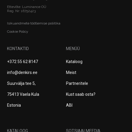
Ettevõte: Luminance OÜ
Reg. Nr: 16752423
Isikuandmete töötlemise poliitika
Cookie Policy
KONTAKTID
MENÜÜ
+372 55 62 8147
Kataloog
info@denkirs.ee
Meist
Suurvälja tee 5,
Partneritele
75413 Vaela Kula
Kust saab osta?
Estonia
ABI
KATALOOG
SOTSIAALMEEDIA