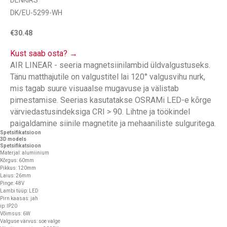
DENKIRS
DK/EU-5299-WH
€
30.48
Kust saab osta? →
AIR LINEAR - seeria magnetsiinilambid üldvalgustuseks.
Tänu matthajutile on valgustitel lai 120° valgusvihu nurk,
mis tagab suure visuaalse mugavuse ja välistab
pimestamise. Seerias kasutatakse OSRAMi LED-e kõrge
värviedastusindeksiga CRI > 90. Lihtne ja töökindel
paigaldamine siinile magnetite ja mehaaniliste sulguritega.
Spetsifikatsioon
3D models
Spetsifikatsioon
Materjal: alumiinium
Kõrgus: 60mm
Pikkus: 120mm
Laius: 26mm
Pinge: 48V
Lambi tüüp: LED
Pirn kaasas: jah
ip: IP20
Võimsus: 6W
Valguse värvus: soe valge