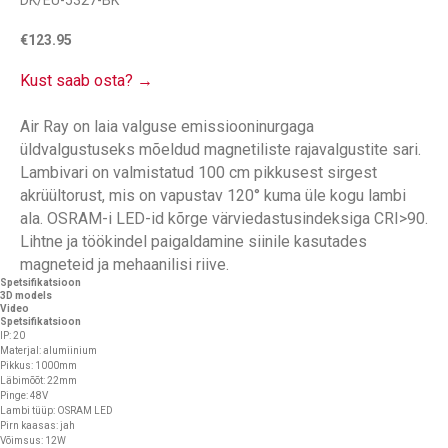
DK/EU-5327-BK
€
123.95
Kust saab osta? →
Air Ray on laia valguse emissiooninurgaga
üldvalgustuseks mõeldud magnetiliste rajavalgustite sari.
Lambivari on valmistatud 100 cm pikkusest sirgest
akrüültorust, mis on vapustav 120° kuma üle kogu lambi
ala. OSRAM-i LED-id kõrge värviedastusindeksiga CRI>90.
Lihtne ja töökindel paigaldamine siinile kasutades
magneteid ja mehaanilisi riive.
Spetsifikatsioon
3D models
Video
Spetsifikatsioon
IP: 20
Materjal: alumiinium
Pikkus: 1000mm
Läbimõõt: 22mm
Pinge: 48V
Lambi tüüp: OSRAM LED
Pirn kaasas: jah
Võimsus: 12W