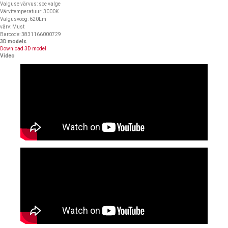
Valguse värvus: soe valge
Värvitemperatuur: 3000K
Valgusvoog: 620Lm
värv: Must
Barcode: 3831166000729
3D models
Download 3D model
Video