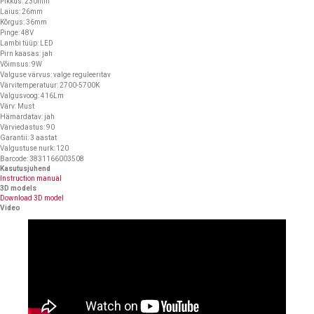
Pikkus: 230mm
Laius: 26mm
Kõrgus: 36mm
Pinge: 48V
Lambi tüüp: LED
Pirn kaasas: jah
Võimsus: 9W
Valguse värvus: valge reguleeritav
Värvitemperatuur: 2700-5700K
Valgusvoog: 416Lm
Värv: Must
Hämardatav: jah
Värviedastus: 90
Garantii: 3 aastat
Valgustuse nurk: 120
Barcode: 3831166003508
Kasutusjuhend
Instruction manual
3D models
Download 3D model
Video