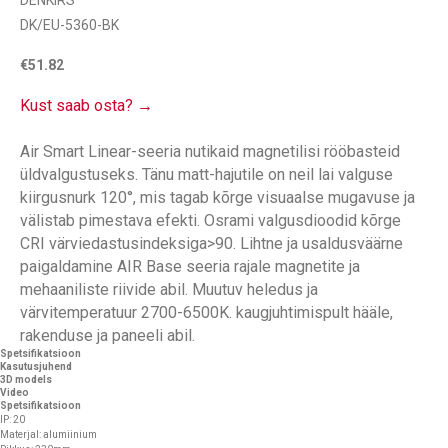
DENKIRS
DK/EU-5360-BK
€
51.82
Kust saab osta? →
Air Smart Linear-seeria nutikaid magnetilisi rööbasteid
üldvalgustuseks. Tänu matt-hajutile on neil lai valguse
kiirgusnurk 120°, mis tagab kõrge visuaalse mugavuse ja
välistab pimestava efekti. Osrami valgusdioodid kõrge
CRI värviedastusindeksiga>90. Lihtne ja usaldusväärne
paigaldamine AIR Base seeria rajale magnetite ja
mehaaniliste riivide abil. Muutuv heledus ja
värvitemperatuur 2700-6500K. kaugjuhtimispult hääle,
rakenduse ja paneeli abil.
Spetsifikatsioon
Kasutusjuhend
3D models
Video
Spetsifikatsioon
IP: 20
Materjal: alumiinium