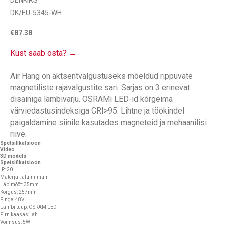
DENKIRS
DK/EU-5345-WH
€
87.38
Kust saab osta? →
Air Hang on aktsentvalgustuseks mõeldud rippuvate
magnetiliste rajavalgustite sari. Sarjas on 3 erinevat
disainiga lambivarju. OSRAMi LED-id kõrgeima
värviedastusindeksiga CRI>95. Lihtne ja töökindel
paigaldamine siinile kasutades magneteid ja mehaanilisi
riive.
Spetsifikatsioon
Video
3D models
Spetsifikatsioon
IP: 20
Materjal: alumiinium
Läbimõõt: 35mm
Kõrgus: 257mm
Pinge: 48V
Lambi tüüp: OSRAM LED
Pirn kaasas: jah
Võimsus: 5W