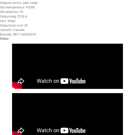
Valguse värvus: päev valge
Värvitemperatuur: 4000K
Värviedastus: 95
Valgusvoog: 250Lm
Värv: Valge
Valgustuse nurk: 24
Garantii: 3 aastat
Barcode: 3831166003454
Video