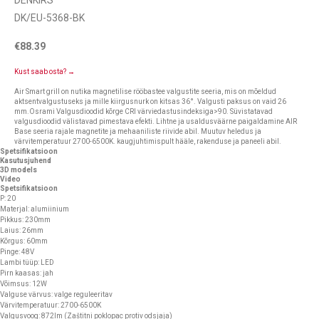
DENKIRS
DK/EU-5368-BK
€
88.39
Kust saab osta? →
Air Smart grill on nutika magnetilise rööbastee valgustite seeria, mis on mõeldud
aktsentvalgustuseks ja mille kiirgusnurk on kitsas 36°. Valgusti paksus on vaid 26
mm.Osrami Valgusdioodid kõrge CRI värviedastusindeksiga>90. Süvistatavad
valgusdioodid välistavad pimestava efekti. Lihtne ja usaldusväärne paigaldamine AIR
Base seeria rajale magnetite ja mehaaniliste riivide abil. Muutuv heledus ja
värvitemperatuur 2700-6500K. kaugjuhtimispult hääle, rakenduse ja paneeli abil.
Spetsifikatsioon
Kasutusjuhend
3D models
Video
Spetsifikatsioon
P: 20
Materjal: alumiinium
Pikkus: 230mm
Laius: 26mm
Kõrgus: 60mm
Pinge: 48V
Lambi tüüp: LED
Pirn kaasas: jah
Võimsus: 12W
Valguse värvus: valge reguleeritav
Värvitemperatuur: 2700-6500K
Valgusvoog: 872lm (Zaštitni poklopac protiv odsjaja)