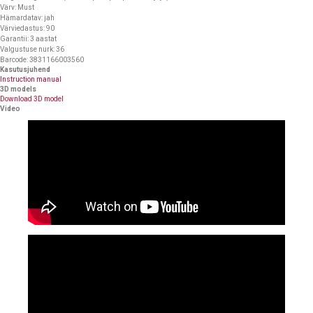
Värv: Must
Hämardatav: jah
Värviedastus: 90
Garantii: 3 aastat
Valgustuse nurk: 36
Barcode: 3831166003560
Kasutusjuhend
Instruction manual
3D models
Download 3D model
Video