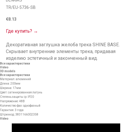
DENKIRS
TR/EU-5736-SB
€
8.13
Где купить? →
Декоративная заглушка желоба трека SHINE BASE.
Скрывает внутренние элементы трека, придавая
изделию эстетичный и законченный вид.
Все характеристики
Video
3D models
Все характеристики
Материал: алюминий
Длина: 200мм
Ширина: 17мм
Цвет: сатинированная латунь
Степень защиты ip: IP20
Напряжение: 48В
Количество фаз: однофазный
Гарантия: 3 года
Штрихкод: 3831166002358
Video