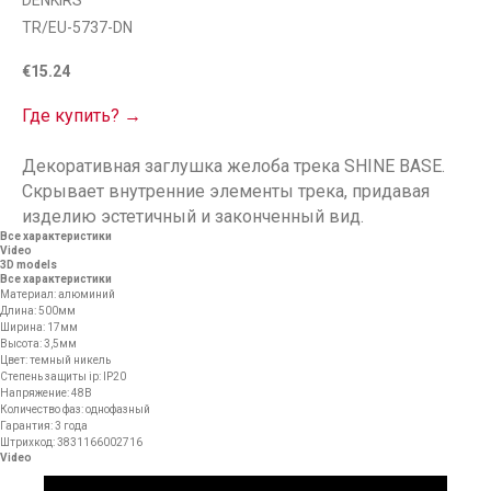
DENKIRS
TR/EU-5737-DN
€
15.24
Где купить? →
Декоративная заглушка желоба трека SHINE BASE.
Скрывает внутренние элементы трека, придавая
изделию эстетичный и законченный вид.
Все характеристики
Video
3D models
Все характеристики
Материал: алюминий
Длина: 500мм
Ширина: 17мм
Высота: 3,5мм
Цвет: темный никель
Степень защиты ip: IP20
Напряжение: 48В
Количество фаз: однофазный
Гарантия: 3 года
Штрихкод: 3831166002716
Video