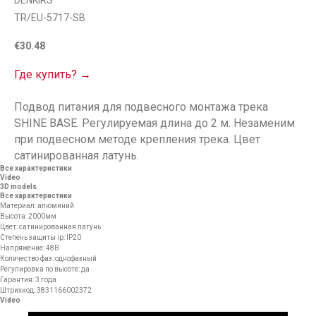
DENKIRS
TR/EU-5717-SB
€
30.48
Где купить? →
Подвод питания для подвесного монтажа трека
SHINE BASE. Регулируемая длина до 2 м. Незаменим
при подвесном методе крепления трека. Цвет
сатинированная латунь.
Все характеристики
Video
3D models
Все характеристики
Материал: алюминий
Высота: 2000мм
Цвет: сатинированная латунь
Степень защиты ip: IP20
Напряжение: 48В
Количество фаз: однофазный
Регулировка по высоте: да
Гарантия: 3 года
Штрихкод: 3831166002372
Video