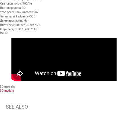
Световой поток: 500Лм
Цветопередача: 90
Угол рассеивания света: 36
Тип лампы: Ledvance COB
Диммируемость: Нет
Цвет свечения: белый теплый
Штрихкод: 3831166002143
Video
3D models
3D models
SEE ALSO