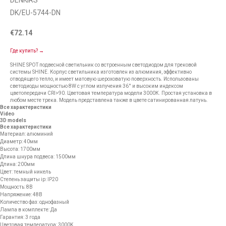
DENKIRS
DK/EU-5744-DN
€
72.14
Где купить? →
SHINE SPOT подвесной светильник со встроенным светодиодом для трековой
системы SHINE. Корпус светильника изготовлен из алюминия, эффективно
отводящего тепло, и имеет матовую шероховатую поверхность. Использованы
светодиоды мощностью 8W с углом излучения 36° и высоким индексом
цветопередачи CRI>90. Цветовая температура модели 3000К. Простая установка в
любом месте трека. Модель представлена также в цвете сатинированная латунь.
Все характеристики
Video
3D models
Все характеристики
Материал: алюминий
Диаметр: 40мм
Высота: 1700мм
Длина шнура подвеса: 1500мм
Длина: 200мм
Цвет: темный никель
Степень защиты ip: IP20
Мощность: 8В
Напряжение: 48В
Количество фаз: однофазный
Лампа в комплекте: Да
Гарантия: 3 года
Цветовая температура: 3000K