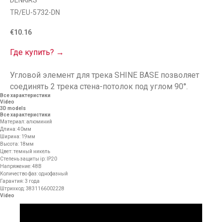
DENKIRS
TR/EU-5732-DN
€
10.16
Где купить? →
Угловой элемент для трека SHINE BASE позволяет
соединять 2 трека стена-потолок под углом 90°.
Все характеристики
Video
3D models
Все характеристики
Материал: алюминий
Длина: 40мм
Ширина: 19мм
Высота: 18мм
Цвет: темный никель
Степень защиты ip: IP20
Напряжение: 48В
Количество фаз: однофазный
Гарантия: 3 года
Штрихкод: 3831166002228
Video