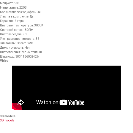
Мощность: 3В
Напряжение: 220В
Количество фаз: однофазный
Лампа в комплекте: Да
Гарантия: 3 года
Цветовая температура: 3000K
Световой поток: 180Лм
Цветопередача: 90
Угол рассеивания света: 36
Тип лампы: Osram SMD
Диммируемость: Нет
Цвет свечения: белый теплый
Штрихкод: 3831166002426
Video
3D models
3D models