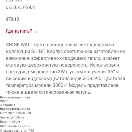
DENKIRS
DK/EU-5072-DN
€
70.10
Где купить? →
SHINE WALL бра со встроенным светодиодом из
коллекции SHINE. Корпус светильника изготовлен из
алюминия, эффективно отводящего тепло, и имеет
матовую шероховатую поверхность. Использован
светодиод мощностью 3W с углом излучения 36° и
высоким индексом цветопередачи CRI>90. Цветовая
температура модели 3000К. Модель представлена
также в цвете сатинированная латунь.
Все характеристики
Video
3D models
Все характеристики
Материал: алюминий
Диаметр: 104мм
Высота: 68мм
Цвет: темный никель
Степень защиты ip: IP20