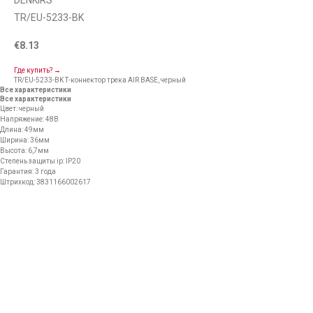
DENKIRS
TR/EU-5233-BK
€
8.13
Где купить? →
TR/EU-5233-BK Т-коннектор трека AIR BASE, черный
Все характеристики
Все характеристики
Цвет: черный
Напряжение: 48В
Длина: 49мм
Ширина: 36мм
Высота: 6,7мм
Степень защиты ip: IP20
Гарантия: 3 года
Штрихкод: 3831166002617