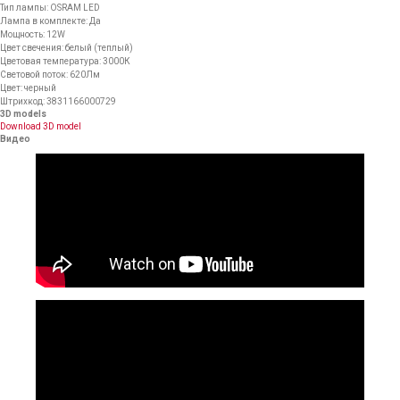
Тип лампы: OSRAM LED
Лампа в комплекте: Да
Мощность: 12W
Цвет свечения: белый (теплый)
Цветовая температура: 3000К
Световой поток: 620Лм
Цвет: черный
Штрихкод: 3831166000729
3D models
Download 3D model
Видео