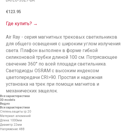
DK/EU-5327-BK
€
123.95
Где купить? →
Air Ray - серия магнитных трековых светильников
для общего освещения с широким углом излучения
света. Плафон выполнен в форме гибкой
силиконовой трубки длиной 100 см. Потрясающее
свечение 360° по всей площади светильника.
Светодиоды OSRAM с высоким индексом
цветопередачи CRI>90. Простая и надежная
установка на трек при помощи магнитов и
механических защелок.
Все характеристики
3D models
Видео
Все характеристики
Степень защиты ip: 20
Материал: алюминий
Длина: 1000мм
Диаметр: 22мм
Напряжение: 48В