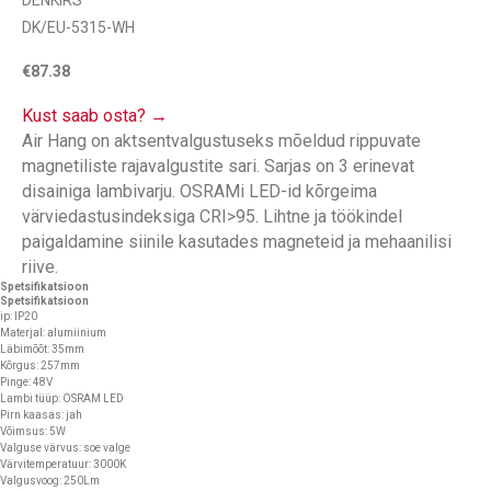
DENKIRS
DK/EU-5315-WH
€
87.38
Kust saab osta? →
Air Hang on aktsentvalgustuseks mõeldud rippuvate
magnetiliste rajavalgustite sari. Sarjas on 3 erinevat
disainiga lambivarju. OSRAMi LED-id kõrgeima
värviedastusindeksiga CRI>95. Lihtne ja töökindel
paigaldamine siinile kasutades magneteid ja mehaanilisi
riive.
Spetsifikatsioon
Spetsifikatsioon
ip: IP20
Materjal: alumiinium
Läbimõõt: 35mm
Kõrgus: 257mm
Pinge: 48V
Lambi tüüp: OSRAM LED
Pirn kaasas: jah
Võimsus: 5W
Valguse värvus: soe valge
Värvitemperatuur: 3000K
Valgusvoog: 250Lm