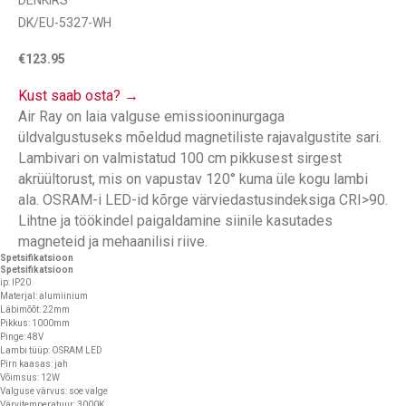
DENKIRS
DK/EU-5327-WH
€
123.95
Kust saab osta? →
Air Ray on laia valguse emissiooninurgaga
üldvalgustuseks mõeldud magnetiliste rajavalgustite sari.
Lambivari on valmistatud 100 cm pikkusest sirgest
akrüültorust, mis on vapustav 120° kuma üle kogu lambi
ala. OSRAM-i LED-id kõrge värviedastusindeksiga CRI>90.
Lihtne ja töökindel paigaldamine siinile kasutades
magneteid ja mehaanilisi riive.
Spetsifikatsioon
Spetsifikatsioon
ip: IP20
Materjal: alumiinium
Läbimõõt: 22mm
Pikkus: 1000mm
Pinge: 48V
Lambi tüüp: OSRAM LED
Pirn kaasas: jah
Võimsus: 12W
Valguse värvus: soe valge
Värvitemperatuur: 3000K